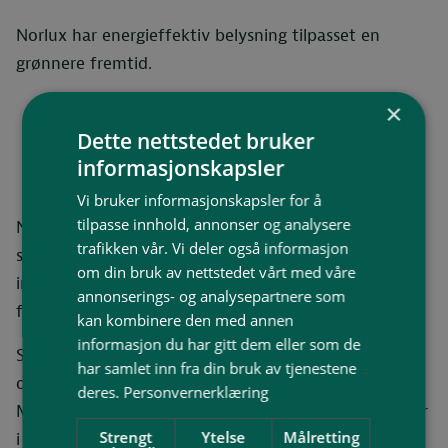
Norlux har energieffektiv belysning tilpasset en
grønnere fremtid.
×
Dette nettstedet bruker
informasjonskapsler
Nortek
Vi bruker informasjonskapsler for å
tilpasse innhold, annonser og analysere
Nortek Security & Technology AS utvikler, importerer,
trafikken vår. Vi deler også informasjon
selger og leverer komplette løsninger og produkter
om din bruk av nettstedet vårt med våre
innenfor brannalarm, nødlys, talevarsling/Plivo, kabel
annonserings- og analysepartnere som
for sikkerhetsanlegg og slokkesystemer.
kan kombinere den med annen
informasjon du har gitt dem eller som de
Selskapet ble etablert i 2010, har 45 ansatte og
har samlet inn fra din bruk av tjenestene
omsetter for ca. 140 millioner. De holder til i
deres.
Personvernerklæring
Mjøndalen med kontorer og lager, samt salgskontorer
Strengt
Ytelse
Målretting
i Brumunddal, Sandefjord, Stavanger, Mandal og på