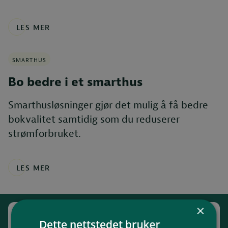
LES MER
SMARTHUS
Bo bedre i et smarthus
Smarthusløsninger gjør det mulig å få bedre
bokvalitet samtidig som du reduserer
strømforbruket.
LES MER
×
Brødrene Helgesen Eftf AS
Dette nettstedet bruker