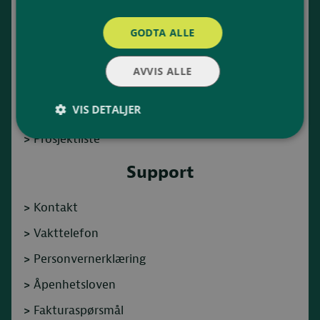
>
Leverandører
GODTA ALLE
>
Inspirasjon
>
Aktuelt
AVVIS ALLE
>
Om oss
VIS DETALJER
>
Karriere
>
Prosjektliste
Support
>
Kontakt
>
Vakttelefon
>
Personvernerklæring
>
Åpenhetsloven
>
Fakturaspørsmål