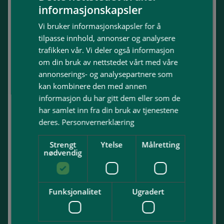
informasjonskapsler
Org nr: NO 935 900 557 MVA
Vi bruker informasjonskapsler for å
post@brhelgesen.no
tilpasse innhold, annonser og analysere
trafikken vår. Vi deler også informasjon
om din bruk av nettstedet vårt med våre
Barbroveien 7
annonserings- og analysepartnere som
3501
Hønefoss
kan kombinere den med annen
Telefon:
32 14 01 40
informasjon du har gitt dem eller som de
har samlet inn fra din bruk av tjenestene
deres.
Personvernerklæring
Meny
Strengt
Ytelse
Målretting
nødvendig
>
Bedrift
>
Borettslag
Funksjonalitet
Ugradert
>
Privat
>
Miljølån